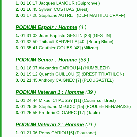
1.
01:16:17 Jacques LAMOUR (Guipronvel)
2.
01:16:45 Sylvain COSTUAS (Brest)
3.
01:17:28 Stephane AUTRET (DEFI MATHIEU CRAFF)
PODIUM Espoir : Homme
(4 )
1.
01:31:02 Jean-Baptiste GESTIN [28] (GESTIN)
2.
01:32:50 Thibault KERVELLA [40] (Bourg Blanc)
3.
01:35:41 Gauthier GOUES [48] (Milizac)
PODIUM Senior : Homme
(53 )
1.
01:18:07 Alexandre CARIOU [4] (HUMBLEZH)
2.
01:19:12 Quentin GUILLOU [5] (BREST TRIATHLON)
3.
01:21:45 Anthony CAIGNEC [7] (PLOUGASTEL)
PODIUM Veteran 1 : Homme
(39 )
1.
01:24:44 Mikael CHAUSSY [11] (Courir sur Brest)
2.
01:25:36 Stephane MEUDIC [15] (FOULEE RENANAISE)
3.
01:25:55 Frederic CLOAREC [17] (Taule)
PODIUM Veteran 2 : Homme
(21 )
1.
01:21:06 Remy CARIOU [6] (Plouzane)