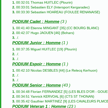
1.
00:32:01 Thomas HUITLEC (Plourin)
2.
00:33:01 Sebastien ELY (Intersport Kergaradec)
3.
00:33:30 Sebastien HOAREAU (FOULEE RENANAISE)
PODIUM Cadet : Homme
(3 )
1.
00:41:40 Etienne MINGANT [35] (CC BOURG BLANC)
2.
00:42:37 Hugo JAOUEN [46] (Bohars)
3.
./.
PODIUM Junior : Homme
(1 )
1.
00:37:35 Miguel HUITLEC [19] (Plourin)
2.
./.
3.
./.
PODIUM Espoir : Homme
(1 )
1.
00:42:10 Nicolas DESBLES [44] (Le Relecq Kerhuon)
2.
./.
3.
./.
PODIUM Senior : Homme
(43 )
1.
00:34:48 Florian FERNANDEZ [5] (LES BLES D'OR - GOU
2.
00:34:51 Yannick KERVOAL [6] (CTS ST THONAN)
3.
00:35:42 Gauthier MARTINEZ [9] (LES CAVALEURS PLMC
PODIUM Veteran 1 : Homme
(23 )