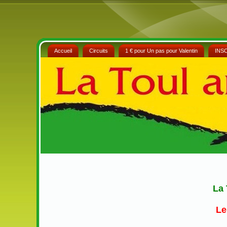
Accueil
Circuits
1 € pour Un pas pour Valentin
INS
La 
Le