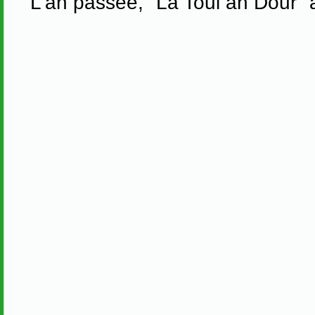
L'an passée, "La Toul an Dour" a