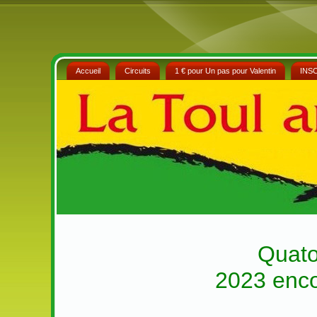
Accueil
Circuits
1 € pour Un pas pour Valentin
INS
Quato
2023 enc